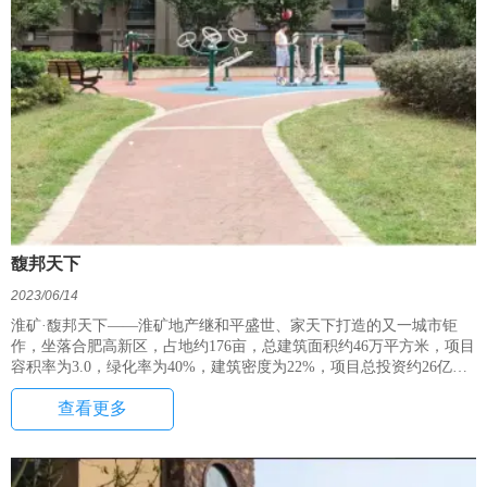
馥邦天下
2023/06/14
淮矿·馥邦天下——淮矿地产继和平盛世、家天下打造的又一城市钜
作，坐落合肥高新区，占地约176亩，总建筑面积约46万平方米，项目
容积率为3.0，绿化率为40%，建筑密度为22%，项目总投资约26亿
元。项目由8栋多层洋房、3栋小高层洋房、16栋高层住宅（含公
查看更多
寓）、1栋会所、1栋幼儿园、1所24班代建学校以及商业组成。项目位
居合肥市高新区科学大道与海棠路交口西南(两淮豪生大酒店对面)，
于2011年6月9日开工，计划2014年11月竣工，开发周期约3.5年，规划
建设成为一个交通便捷、环境优美、设施齐备、生活诗意的高档住宅