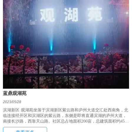
蓝鼎观湖苑
2023/05/28
滨湖新区·观湖苑坐落于滨湖新区紫云路和庐州大道交汇处西南角，北
临连接经开区和滨湖区的紫云路，东侧是即将直通滨湖的庐州大道，
南接长沙路，西靠天山路。社区总占地面积200亩，总建筑面积约45万
平方米，规划总户数4550多户，绿化率40%，整个地块呈长方形，由