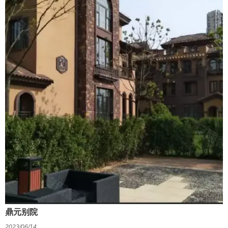
社区。“馥邦天下”建成后,将带动周边区域形成新的城市中心,为合肥市
民诠释高品质的生活方式，为业主构筑拓展梦想的辽阔舞台。
鼎元别院
2023/06/14