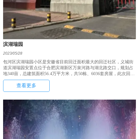
滨湖瑞园
2023/05/28
包河区滨湖瑞园小区是安徽省目前回迁面积最大的回迁社区，义城街
道滨湖瑞园安置点位于合肥滨湖新区万泉河路与湖北路交口，规划占
地340亩，总建筑面积56.4万平方米，共50栋、6036套房屋，此次回
迁，共安置塘西、南徐、大陈等8个村居，2852多户，10379人。
查看更多