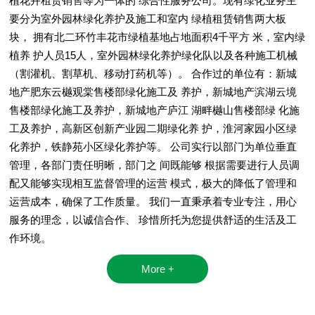
植花卉租赁销售等为一体的 综合性服务公司。现有绿化业务主
要分为室外园林绿化养护及施工和室内 绿植租赁销售两大板
块， 拥有北二环竹丰花市绿植基地占地面积4千平方 米，室内绿
植养 护人员15人，室外园林绿化养护绿化队以及各种施工机械
（割灌机、割草机、移动打药机等）。 合作过的单位有：新城
地产肥东云樾观棠售楼部绿化施工及 养护，新城地产滨湖云境
售楼部绿化施工及养护，新城地产庐江 湖畔樾山售楼部绿 化施
工及养护，高新区创新产业园二期绿化养 护，淮河家园小区绿
化养护，铁静苑小区绿化养护等。 公司实行以部门为单位垂直
管理，各部门责任明晰，部门之 间既能够 根据需要进行人员调
配又能够实现相互监督管理的运营 模式，极大的降低了管理和
运营成本，确保了工作质量。 我们一直秉承着专业专注，用心
服务的理念，以诚信合作、 珍惜所托为您提供舒适的生活及工
作环境。
More +