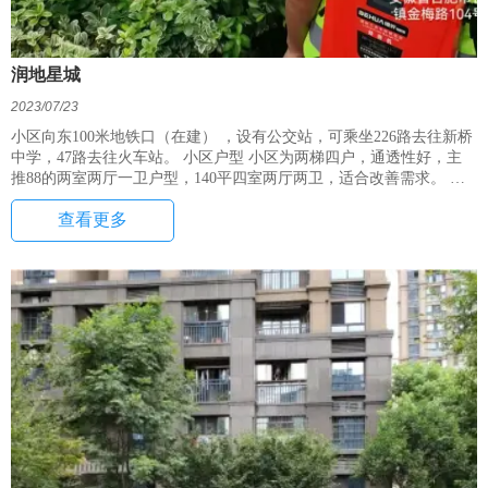
润地星城
2023/07/23
小区向东100米地铁口（在建） ，设有公交站，可乘坐226路去往新桥
中学，47路去往火车站。 小区户型 小区为两梯四户，通透性好，主
推88的两室两厅一卫户型，140平四室两厅两卫，适合改善需求。 小
区设施 小区环境优雅，有中心小公园，周边有滑梯，秋千等设施，让
查看更多
小朋友放学后能自由自在玩耍。 生活配套 向东1500米就是万达广
场，配有餐饮，服饰，娱乐，超市和儿童才艺培训机构，让购物和生
活变得简单。